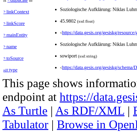
duplicate
is
?:
of
Soziologische Aufklärung: Niklas Lu
linkContext
?:
45.9802
(xsd:float)
linkScore
?:
https://data.gesis.org/gesiskg/resource
<
mainEntity
?:
Soziologische Aufklärung: Niklas Lu
name
?:
sowiport
(xsd:string)
toSource
?:
https://data.gesis.org/gesiskg/schema/
<
type
rdf:
This page shows informati
endpoint at
https://data.ges
As Turtle
|
As RDF/XML
|
Tabulator
|
Browse in Open