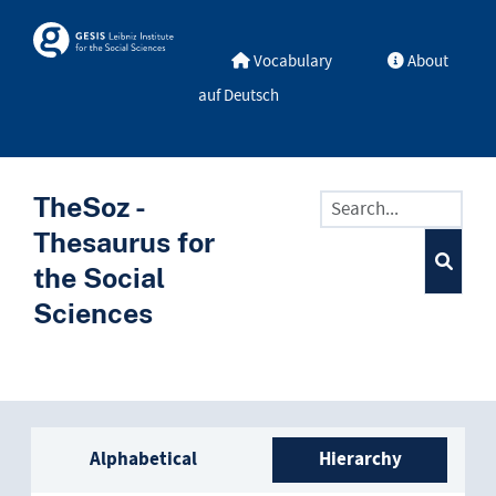
Skip to main
Skosmos
Vocabulary
About
auf Deutsch
TheSoz -
Thesaurus for
the Social
Sciences
Sidebar listing: list and trave
Alphabetical
Hierarchy