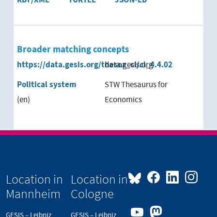
RDF/XML
TURTLE
JSON-LD
Broader matching concepts
https://data.gesis.org/thesoz_cl/cl_4.4.02
data.gesis.org
Political system
STW Thesaurus for
(en)
Economics
Location in
Location in
Mannheim
Cologne
GESIS – Leibniz
GESIS – Leibniz