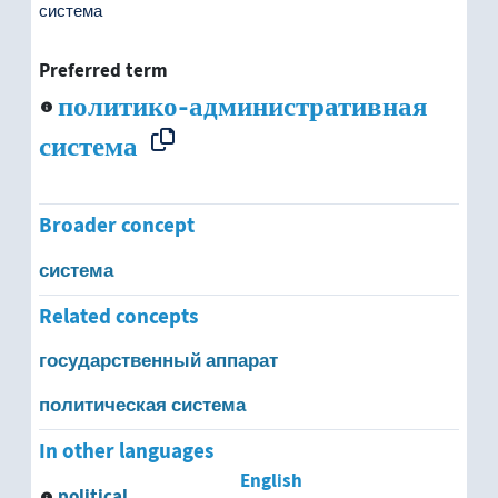
система распределения
система
система союзов
Preferred term
политико-административная
система транспортного сообщения
система
система управления
Broader concept
система целей
система
система ценностей
Related concepts
система человек-машина
государственный аппарат
социальная система
политическая система
социально-экономическая система
In other languages
English
political
субсистема