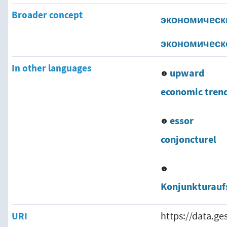
 в чистом национальном продукте
Broader concept
экономическ
экономическ
In other languages
upward
economic tren
essor
conjoncturel
Konjunkturau
ы
URI
https://data.g