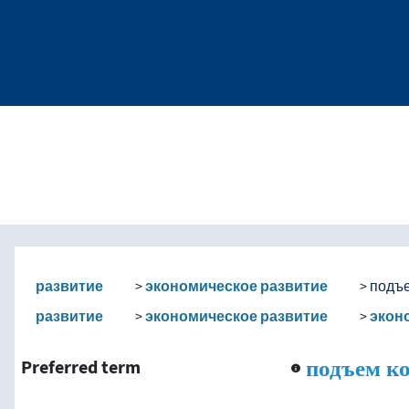
е
nd traverse vocabulary co
развитие
экономическое развитие
подъ
развитие
экономическое развитие
экон
подъем к
Preferred term