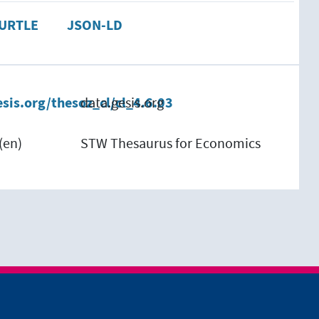
URTLE
JSON-LD
esis.org/thesoz_cl/cl_4.6.03
data.gesis.org
(en)
STW Thesaurus for Economics