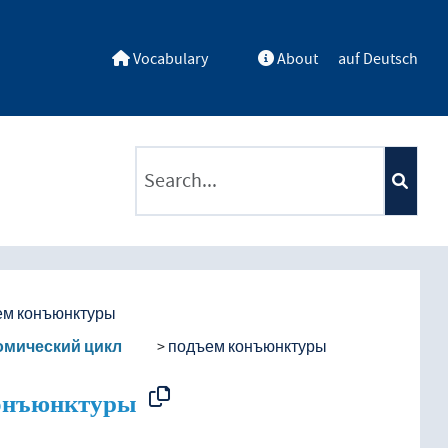
Vocabulary
About
auf Deutsch
ntents by a criterion
ем конъюнктуры
омический цикл
подъем конъюнктуры
онъюнктуры