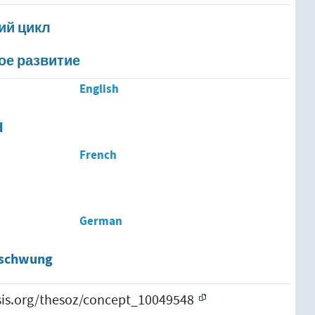
ий цикл
ое развитие
English
d
French
German
fschwung
esis.org/thesoz/concept_10049548