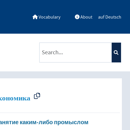
Vocabulary
About
auf Deutsch
ntents by a criterion
экономика
занятие каким-либо промыслом