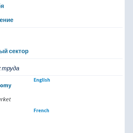
бя
ение
ый сектор
к труда
English
nomy
arket
French