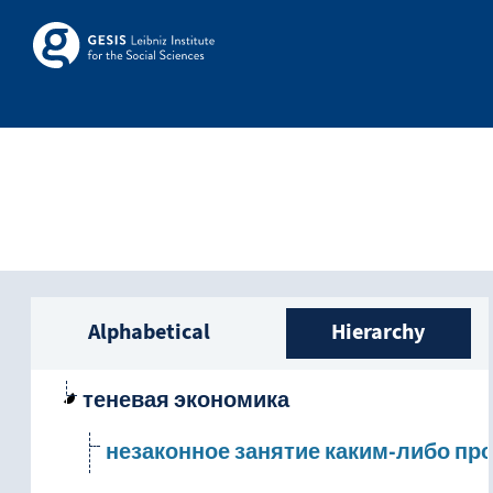
Skip to main
Skosmos
Sidebar listing: list a
Alphabetical
Hierarchy
теневая экономика
незаконное занятие каким-либо п