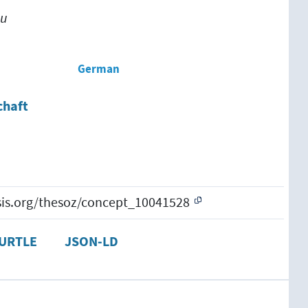
du
German
chaft
esis.org/thesoz/concept_10041528
URTLE
JSON-LD