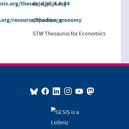
esis.org/thesoz_cl/cl_4.6.04
data.gesis.org
a.org/resource/Shadow_economy
dbpedia.org
STW Thesaurus for Economics