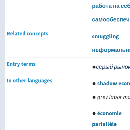
работа на се
самообеспеч
Related concepts
smuggling
неформальн
Entry terms
серый рыно
In other languages
shadow eco
grey labor m
économie
parlallèle