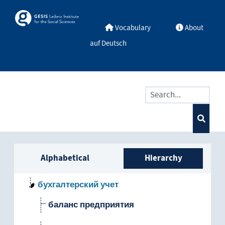
Skip to main
Skosmos
Vocabulary
About
auf Deutsch
Sidebar listing: list and trave
Alphabetical
Hierarchy
бухгалтерский учет
баланс предприятия