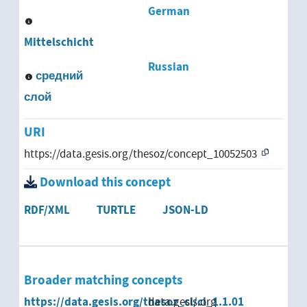
German
Mittelschicht
Russian
средний
слой
URI
https://data.gesis.org/thesoz/concept_10052503
Download this concept
RDF/XML
TURTLE
JSON-LD
Broader matching concepts
https://data.gesis.org/thesoz_cl/cl_1.1.01
data.gesis.org