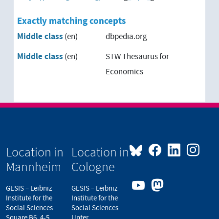
Exactly matching concepts
Middle class
(en)
dbpedia.org
Middle class
(en)
STW Thesaurus for
Economics
Location in
Location in
Mannheim
Cologne
GESIS – Leibniz
GESIS – Leibniz
Institute for the
Institute for the
Social Sciences
Social Sciences
Square B6, 4-5
Unter