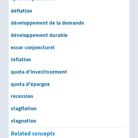
déflation
développement social
développement de la demande
développement socio-culturel
développement durable
développement socio-économique
essor conjoncturel
développement structurel
inflation
quota d'investissement
développement systémique
quota d'épargne
développement technique
récession
développement urbain
stagflation
évolution de la population
stagnation
Related concepts
ontogénèse