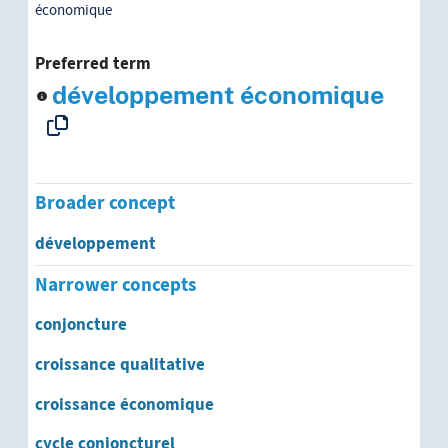
développement économique
économique
développement historique
Preferred term
développement économique
développement national
développement organisationnel
Broader concept
développement politique
développement
développement psychique
Narrower concepts
développement psychosocial
conjoncture
développement régional
croissance qualitative
développement rural
croissance économique
cycle conjoncturel
développement scolaire