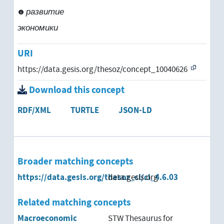
развитие
экономики
URI
https://data.gesis.org/thesoz/concept_10040626
Download this concept
RDF/XML
TURTLE
JSON-LD
Broader matching concepts
https://data.gesis.org/thesoz_cl/cl_4.6.03
data.gesis.org
Related matching concepts
Macroeconomic
STW Thesaurus for