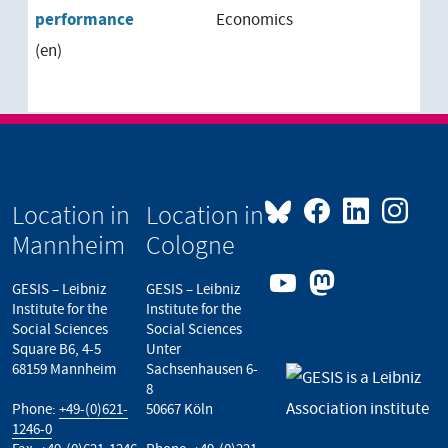
performance
Economics
(en)
Location in
Location in
Mannheim
Cologne
GESIS – Leibniz
GESIS – Leibniz
Institute for the
Institute for the
Social Sciences
Social Sciences
Square B6, 4-5
Unter
68159 Mannheim
Sachsenhausen 6-
8
Phone:
+49-(0)621-
50667 Köln
1246-0