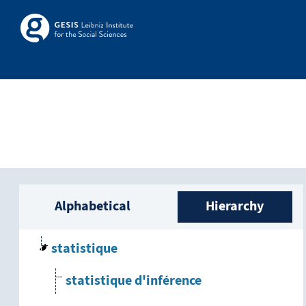
Skip to main
Skosmos
Sidebar listing: list a
Alphabetical
Hierarchy
statistique
statistique d'inférence