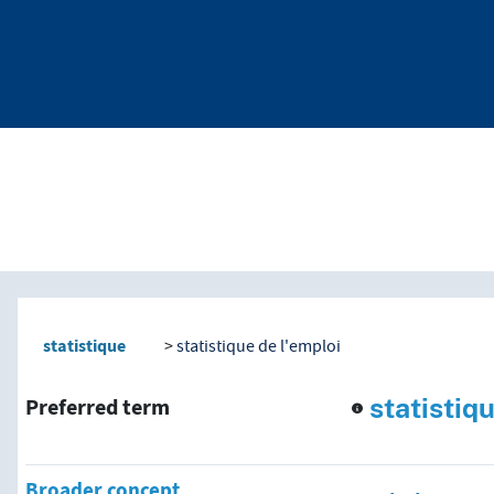
nd traverse vocabulary co
statistique
statistique de l'emploi
statistiq
Preferred term
Broader concept