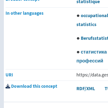
statistique
In other languages
occupationa
statistics
Berufsstatis
статистика
профессий
URI
https://data.g
Download this concept
RDF/XML
T