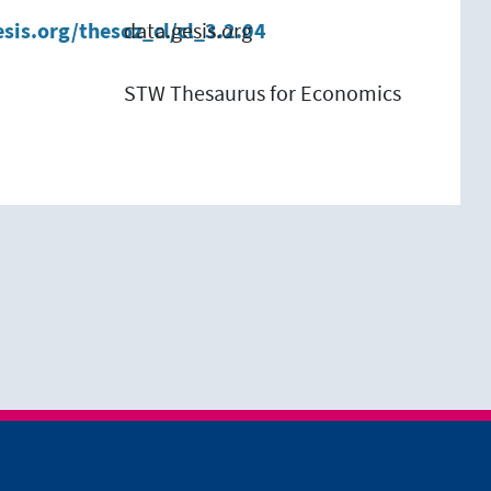
esis.org/thesoz_cl/cl_3.2.04
data.gesis.org
STW Thesaurus for Economics