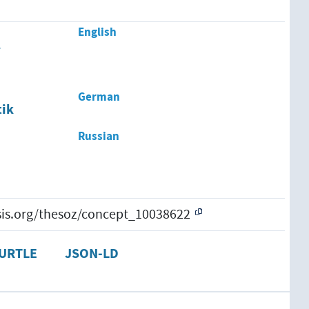
English
l
German
tik
Russian
esis.org/thesoz/concept_10038622
URTLE
JSON-LD