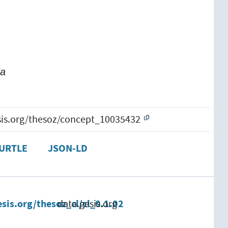
а
esis.org/thesoz/concept_10035432
URTLE
JSON-LD
esis.org/thesoz_cl/cl_0.1.02
data.gesis.org