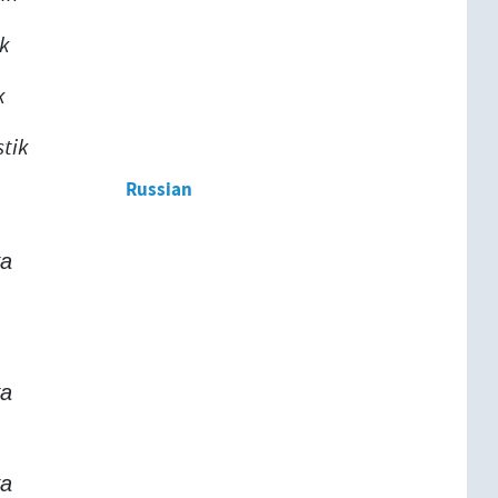
ik
k
stik
Russian
а
а
а