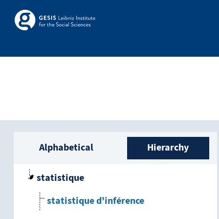
Skip to main
Skosmos
Sidebar listing: list a
Alphabetical
Hierarchy
statistique
statistique d'inférence