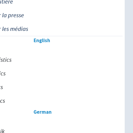
utière
r la presse
r les médias
English
stics
ics
cs
ics
German
ik