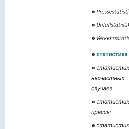
Pressestatist
Unfallstatisti
Verkehrsstati
статистика
статистик
несчастных
случаев
статистик
прессы
статистик