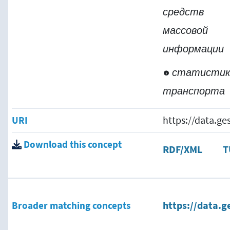
средств
массовой
информации
статистик
транспорта
URI
https://data.g
Download this concept
RDF/XML
T
Broader matching concepts
https://data.g