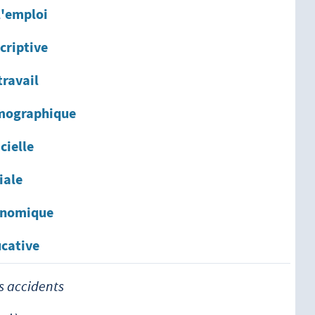
l'emploi
criptive
travail
émographique
cielle
iale
conomique
ucative
s accidents