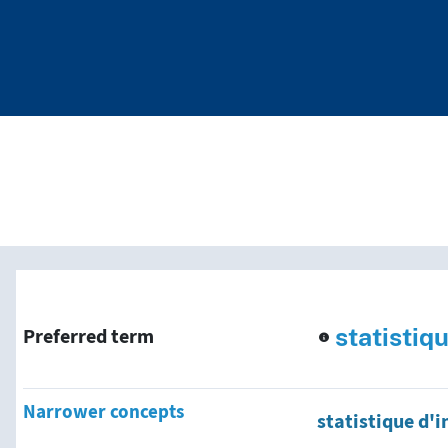
nd traverse vocabulary co
statistiq
Preferred term
Narrower concepts
statistique d'i