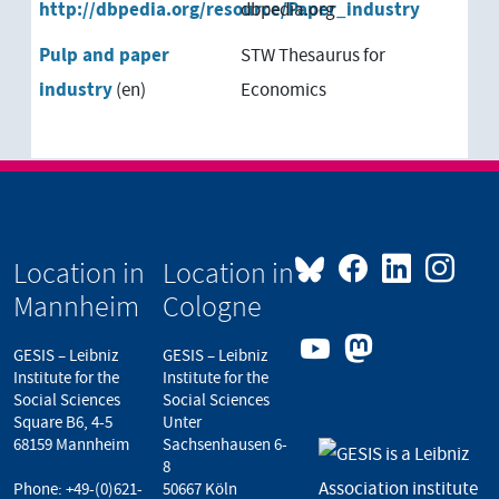
http://dbpedia.org/resource/Paper_industry
dbpedia.org
Pulp and paper
STW Thesaurus for
industry
(en)
Economics
Location in
Location in
Mannheim
Cologne
GESIS – Leibniz
GESIS – Leibniz
Institute for the
Institute for the
Social Sciences
Social Sciences
Square B6, 4-5
Unter
68159 Mannheim
Sachsenhausen 6-
8
Phone:
+49-(0)621-
50667 Köln