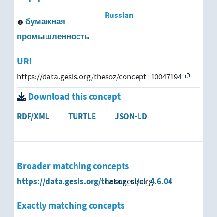
Russian
бумажная
промышленность
URI
https://data.gesis.org/thesoz/concept_10047194
Download this concept
RDF/XML
TURTLE
JSON-LD
Broader matching concepts
https://data.gesis.org/thesoz_cl/cl_4.6.04
data.gesis.org
Exactly matching concepts