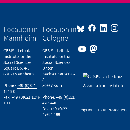
Location in
Location in
Mannheim
Cologne
GESIS – Leibniz
GESIS – Leibniz
Institute for the
Institute for the
Social Sciences
Social Sciences
Square B6, 4-5
Unter
68159 Mannheim
Sachsenhausen 6-
8
Phone:
+49-(0)621-
50667 Köln
1246-0
Fax: +49-(0)621-1246-
Phone:
+49-(0)221-
100
47694-0
Fax: +49-(0)221-
Imprint
Data Protection
47694-199