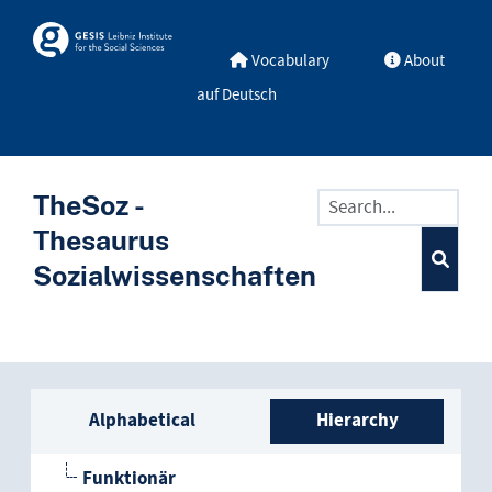
Skip to main
Skosmos
Vocabulary
About
auf Deutsch
TheSoz -
Thesaurus
Sozialwissenschaften
Sidebar listing: list and trave
Alphabetical
Hierarchy
Funktionär