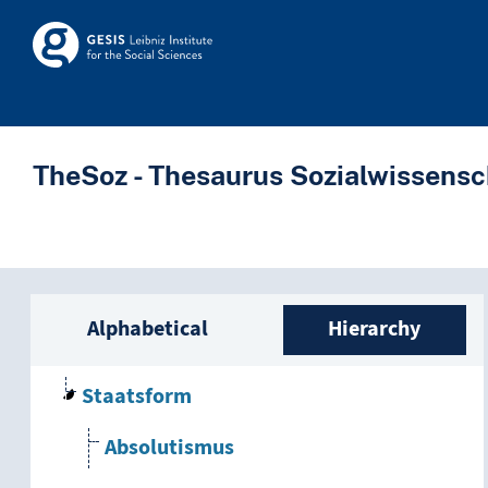
Skip to main
Skosmos
TheSoz - Thesaurus Sozialwissensc
Sidebar listing: list a
Alphabetical
Hierarchy
Staatsform
Absolutismus