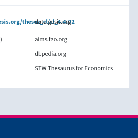
esis.org/thesoz_cl/cl_4.4.02
data.gesis.org
)
aims.fao.org
)
dbpedia.org
)
STW Thesaurus for Economics