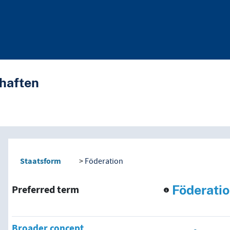
haften
nd traverse vocabulary co
Staatsform
Föderation
Föderati
Preferred term
Broader concept