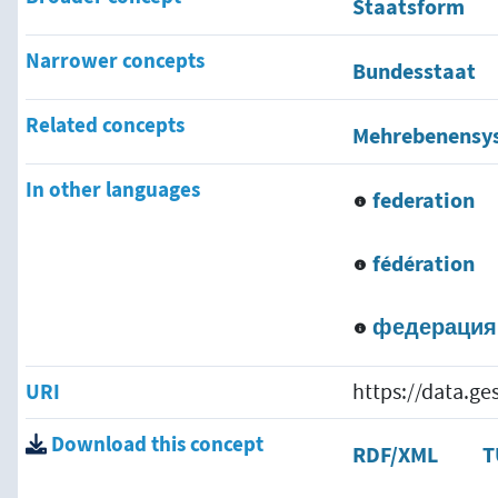
Staatsform
Narrower concepts
Bundesstaat
Related concepts
Mehrebenensy
In other languages
federation
fédération
федерация
URI
https://data.g
Download this concept
RDF/XML
T