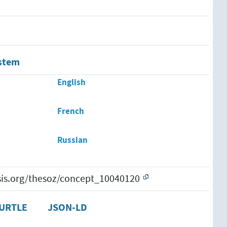
stem
English
French
Russian
esis.org/thesoz/concept_10040120
URTLE
JSON-LD