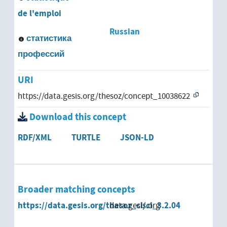
de l'emploi
Russian
статистика
профессий
URI
https://data.gesis.org/thesoz/concept_10038622
Download this concept
RDF/XML
TURTLE
JSON-LD
Broader matching concepts
https://data.gesis.org/thesoz_cl/cl_3.2.04
data.gesis.org