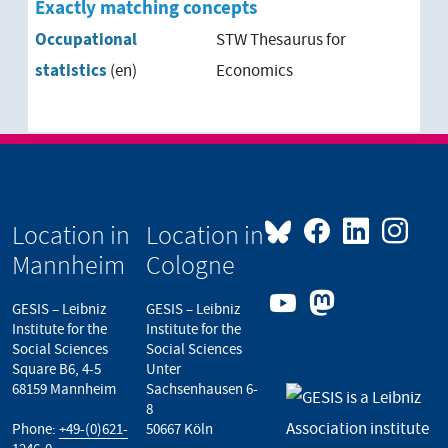
Exactly matching concepts
Occupational
STW Thesaurus for
statistics
(en)
Economics
Location in
Location in
Mannheim
Cologne
GESIS – Leibniz
GESIS – Leibniz
Institute for the
Institute for the
Social Sciences
Social Sciences
Square B6, 4-5
Unter
68159 Mannheim
Sachsenhausen 6-
8
Phone:
+49-(0)621-
50667 Köln