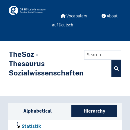
Skip to main
Skosmos
Vocabulary
About
auf Deutsch
TheSoz -
Thesaurus
Sozialwissenschaften
Sidebar listing: list and trave
Alphabetical
Hierarchy
Statistik