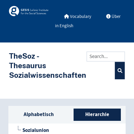
Skip to main
Skosmos
Vocabulary
Über
in English
TheSoz -
Thesaurus
Sozialwissenschaften
Seitenleisten-Liste: Vokabular
Alphabetisch
Hierarchie
Sozialunion