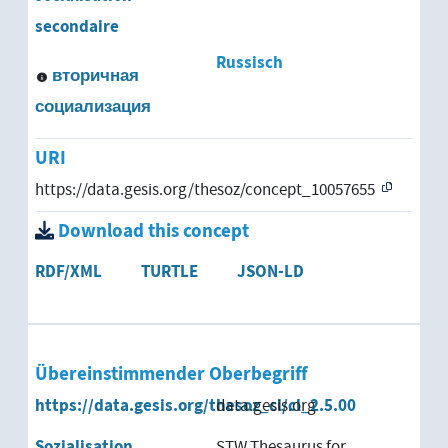
secondaire
Russisch
вторичная
социализация
URI
https://data.gesis.org/thesoz/concept_10057655
Download this concept
RDF/XML
TURTLE
JSON-LD
Übereinstimmender Oberbegriff
https://data.gesis.org/thesoz_cl/cl_2.5.00
data.gesis.org
Sozialisation
STW Thesaurus for