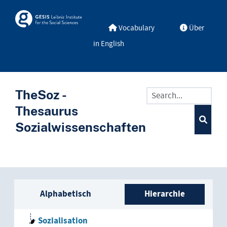
Skip to main
Skosmos
Vocabulary
Über
in English
TheSoz -
Thesaurus
Sozialwissenschaften
Seitenleisten-Liste: Vokabular
Alphabetisch
Hierarchie
Sozialisation