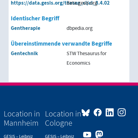
https://data.gesis.org/thesoz_cl/cl_3.4.02
data.gesis.org
Identischer Begriff
Gentherapie
dbpedia.org
Übereinstimmende verwandte Begriffe
Gentechnik
STW Thesaurus for
Economics
Location in
Location in
Mannheim
Cologne
GESIS – Leibniz
GESIS – Leibniz