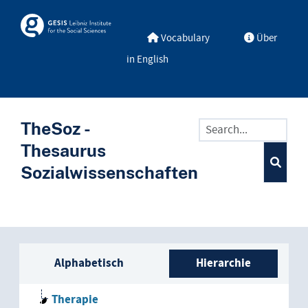
Skip to main
Skosmos
Vocabulary
Über
in English
TheSoz -
Thesaurus
Sozialwissenschaften
Seitenleisten-Liste: Vokabular
Alphabetisch
Hierarchie
Therapie