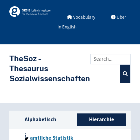
Skip to main
Skosmos
Vocabulary
Über
in English
TheSoz -
Thesaurus
Sozialwissenschaften
Seitenleisten-Liste: Vokabular
Alphabetisch
Hierarchie
Statistik
amtliche Statistik