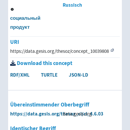
Russisch
социальный
продукт
URI
https://data.gesis.org/thesoz/concept_10039808
Download this concept
RDF/XML
TURTLE
JSON-LD
Übereinstimmender Oberbegriff
https://data.gesis.org/thesoz_cl/cl_4.6.03
data.gesis.org
Identischer Begriff