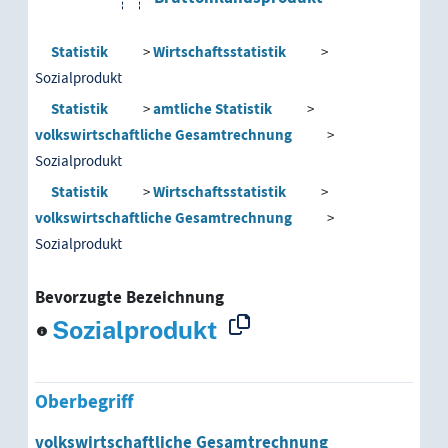
Bruttosozialprodukt
Statistik
Wirtschaftsstatistik
Sozialprodukt
volkswirtschaftliche Gesamtrechnung
Statistik
amtliche Statistik
volkswirtschaftliche Gesamtrechnung
Bruttosozialprodukt
Sozialprodukt
Sozialprodukt
Statistik
Wirtschaftsstatistik
volkswirtschaftliche Gesamtrechnung
Bruttoinlandsprodukt
Sozialprodukt
Bruttosozialprodukt
Bevorzugte Bezeichnung
Sozialprodukt
Volkseinkommen
Oberbegriff
volkswirtschaftliche Gesamtrechnung