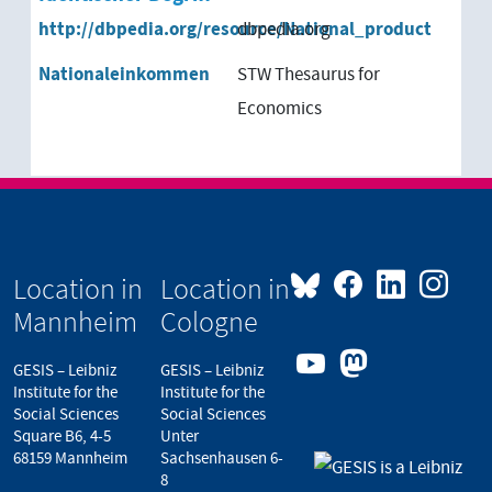
http://dbpedia.org/resource/National_product
dbpedia.org
Nationaleinkommen
STW Thesaurus for
Economics
Location in
Location in
Mannheim
Cologne
GESIS – Leibniz
GESIS – Leibniz
Institute for the
Institute for the
Social Sciences
Social Sciences
Square B6, 4-5
Unter
68159 Mannheim
Sachsenhausen 6-
8