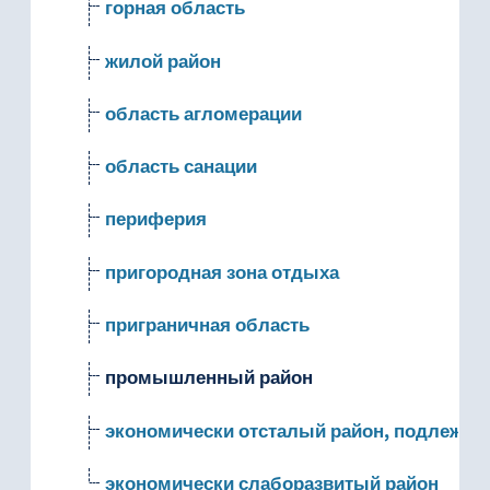
горная область
жилой район
область агломерации
область санации
периферия
пригородная зона отдыха
приграничная область
промышленный район
экономически отсталый район, подлежащ
экономически слаборазвитый район