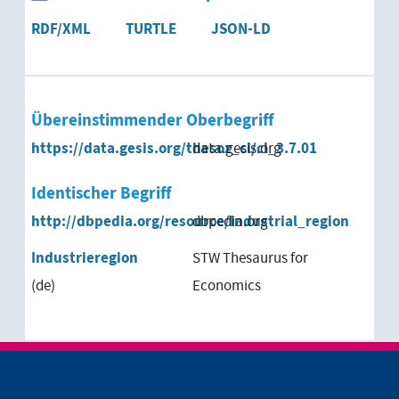
RDF/XML
TURTLE
JSON-LD
Übereinstimmender Oberbegriff
https://data.gesis.org/thesoz_cl/cl_3.7.01
data.gesis.org
Identischer Begriff
http://dbpedia.org/resource/Industrial_region
dbpedia.org
Industrieregion
STW Thesaurus for
(de)
Economics