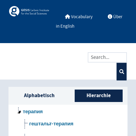
Skip to main
Skosmos
Vocabulary
Über
in English
Seitenleisten-Liste: Vokabular
Alphabetisch
Hierarchie
терапия
гештальт-терапия