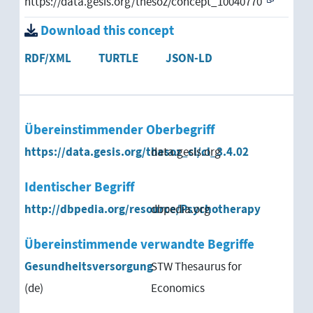
https://data.gesis.org/thesoz/concept_10040770
Download this concept
RDF/XML
TURTLE
JSON-LD
Übereinstimmender Oberbegriff
https://data.gesis.org/thesoz_cl/cl_3.4.02
data.gesis.org
Identischer Begriff
http://dbpedia.org/resource/Psychotherapy
dbpedia.org
Übereinstimmende verwandte Begriffe
Gesundheitsversorgung
STW Thesaurus for
(de)
Economics