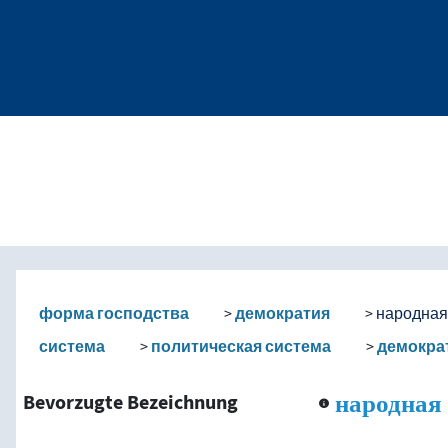
соналу
а
okabular-Inhalt nach Kri
форма господства
демократия
народная
система
политическая система
демокра
народная
Bevorzugte Bezeichnung
тема