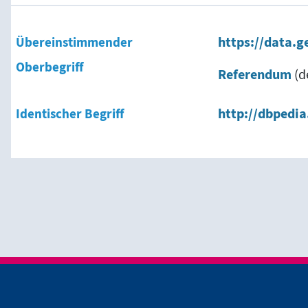
Übereinstimmender
https://data.g
Oberbegriff
Referendum
(d
Identischer Begriff
http://dbpedi