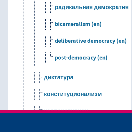
радикальная демократия
bicameralism (en)
deliberative democracy (en)
post-democracy (en)
диктатура
конституционализм
корпоративизм
олигархия