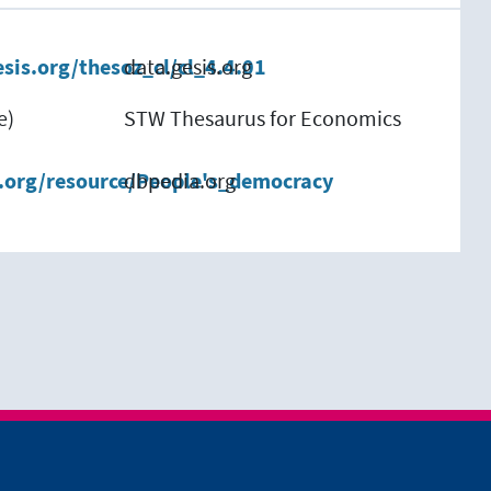
esis.org/thesoz_cl/cl_4.4.01
data.gesis.org
e)
STW Thesaurus for Economics
a.org/resource/People's_democracy
dbpedia.org