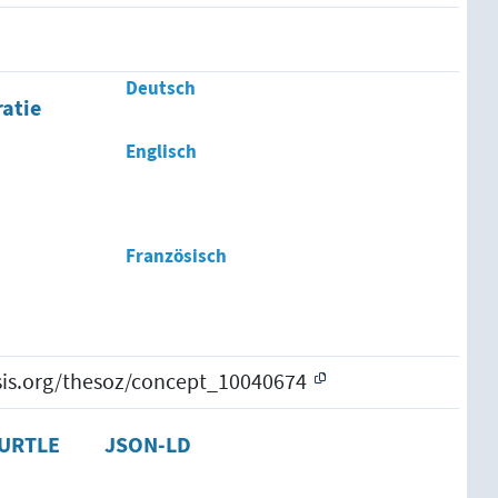
Deutsch
atie
Englisch
Französisch
esis.org/thesoz/concept_10040674
URTLE
JSON-LD