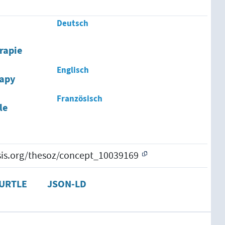
Deutsch
rapie
Englisch
rapy
Französisch
le
esis.org/thesoz/concept_10039169
URTLE
JSON-LD