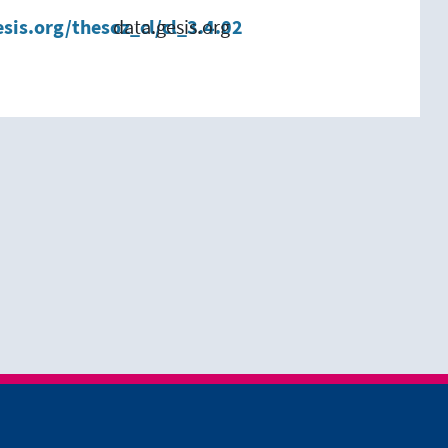
esis.org/thesoz_cl/cl_3.4.02
data.gesis.org