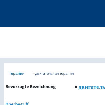
okabular-Inhalt nach Kri
терапия
двигательная терапия
двигател
Bevorzugte Bezeichnung
Oberbegriff