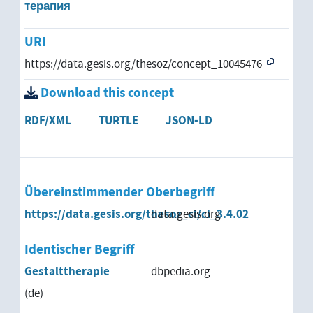
терапия
URI
https://data.gesis.org/thesoz/concept_10045476
Download this concept
RDF/XML
TURTLE
JSON-LD
Übereinstimmender Oberbegriff
https://data.gesis.org/thesoz_cl/cl_3.4.02
data.gesis.org
Identischer Begriff
Gestalttherapie
dbpedia.org
(de)